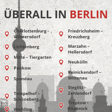
ÜBERALL IN
BERLIN
Charlottenburg -
Friedrichsheim –
Wilmersdorf
Kreuzberg
Marzahn –
Lichtenberg
Hellersdorf
Mitte – Tiergarten
Neukölln
Pankow
Reinickendorf –
Wittenau
Spandau
Steglitz –
Zehlendorf
Tempelhof –
Schöneberg
Treptow -
Köpenick
Wedding