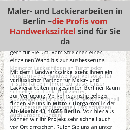
Maler- und Lackierarbeiten in
Maler- und Lackiererarbeiten:
Berlin –
die Profis vom
unser Kundendienst für kleine
Handwerkszirkel
sind für Sie
Projekte
da
Auch kleinere Malerarbeiten setzen wir
gern für Sie um. Vom Streichen einer
einzelnen Wand bis zur Ausbesserung
kleinerer Lackschäden an Türen oder
Mit dem Handwerkszirkel steht Ihnen ein
Fenstern – der Handwerkszirkel sorgt für
verlässlicher Partner für Maler- und
frische Farbe in Ihrem Zuhause. Unser
Lackierarbeiten im gesamten Berliner Raum
schneller und unkomplizierter
zur Verfügung. Verkehrsgünstig gelegen
Kundendienst ist besonders flexibel, schnell
finden Sie uns in
Mitte / Tiergarten
in der
und überaus professionell. Das schätzen
Alt-Moabit 43, 10555 Berlin
. Von hier aus
auch unsere Kunden!
können wir Ihr Projekt sehr schnell auch
vor Ort erreichen. Rufen Sie uns an unter